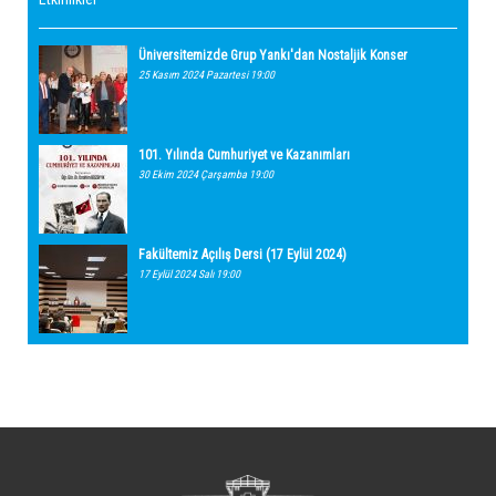
Üniversitemizde Grup Yankı'dan Nostaljik Konser
25 Kasım 2024 Pazartesi 19:00
101. Yılında Cumhuriyet ve Kazanımları
30 Ekim 2024 Çarşamba 19:00
Fakültemiz Açılış Dersi (17 Eylül 2024)
17 Eylül 2024 Salı 19:00