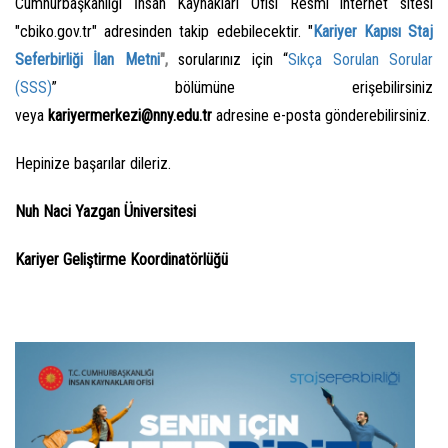
Cumhurbaşkanlığı İnsan Kaynakları Ofisi Resmi internet sitesi
"cbiko.gov.tr" adresinden takip edebilecektir. "
Kariyer Kapısı Staj
Seferbirliği İlan Metni
",
sorularınız için “
Sıkça Sorulan Sorular
(SSS)
” bölümüne erişebilirsiniz
veya
kariyermerkezi@nny.edu.tr
adresine e-posta gönderebilirsiniz.
Hepinize başarılar dileriz.
Nuh Naci Yazgan Üniversitesi
Kariyer Geliştirme Koordinatörlüğü