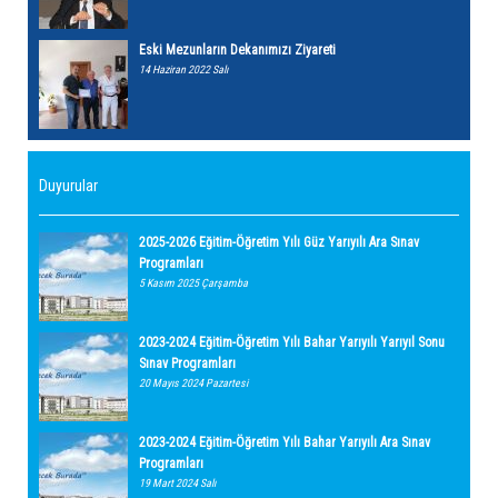
Eski Mezunların Dekanımızı Ziyareti
14 Haziran 2022 Salı
Duyurular
2025-2026 Eğitim-Öğretim Yılı Güz Yarıyılı Ara Sınav
Programları
5 Kasım 2025 Çarşamba
2023-2024 Eğitim-Öğretim Yılı Bahar Yarıyılı Yarıyıl Sonu
Sınav Programları
20 Mayıs 2024 Pazartesi
2023-2024 Eğitim-Öğretim Yılı Bahar Yarıyılı Ara Sınav
Programları
19 Mart 2024 Salı