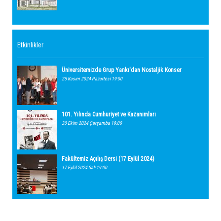
Etkinlikler
Üniversitemizde Grup Yankı'dan Nostaljik Konser
25 Kasım 2024 Pazartesi 19:00
101. Yılında Cumhuriyet ve Kazanımları
30 Ekim 2024 Çarşamba 19:00
Fakültemiz Açılış Dersi (17 Eylül 2024)
17 Eylül 2024 Salı 19:00