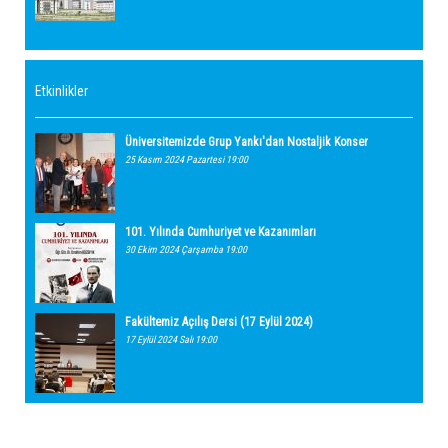
Etkinlikler
Üniversitemizde Grup Yankı'dan Nostaljik Konser
25 Kasım 2024 Pazartesi 19:00
101. Yılında Cumhuriyet ve Kazanımları
30 Ekim 2024 Çarşamba 19:00
Fakültemiz Açılış Dersi (17 Eylül 2024)
17 Eylül 2024 Salı 19:00