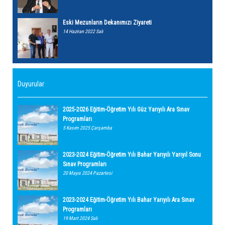
Eski Mezunların Dekanımızı Ziyareti
14 Haziran 2022 Salı
Duyurular
2025-2026 Eğitim-Öğretim Yılı Güz Yarıyılı Ara Sınav
Programları
5 Kasım 2025 Çarşamba
2023-2024 Eğitim-Öğretim Yılı Bahar Yarıyılı Yarıyıl Sonu
Sınav Programları
20 Mayıs 2024 Pazartesi
2023-2024 Eğitim-Öğretim Yılı Bahar Yarıyılı Ara Sınav
Programları
19 Mart 2024 Salı