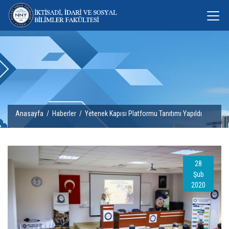
Anasayfa
/
Haberler
/ Yetenek Kapısı Platformu Tanıtımı Yapıldı
28
Şub
2020