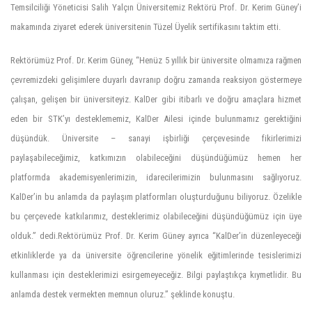
Temsilciliği Yöneticisi Salih Yalçın Üniversitemiz Rektörü Prof. Dr. Kerim Güney’i
makamında ziyaret ederek üniversitenin Tüzel Üyelik sertifikasını taktim etti.
Rektörümüz Prof. Dr. Kerim Güney, “Henüz 5 yıllık bir üniversite olmamıza rağmen
çevremizdeki gelişimlere duyarlı davranıp doğru zamanda reaksiyon göstermeye
çalışan, gelişen bir üniversiteyiz. KalDer gibi itibarlı ve doğru amaçlara hizmet
eden bir STK’yı desteklememiz, KalDer Ailesi içinde bulunmamız gerektiğini
düşündük. Üniversite – sanayi işbirliği çerçevesinde fikirlerimizi
paylaşabileceğimiz, katkımızın olabileceğini düşündüğümüz hemen her
platformda akademisyenlerimizin, idarecilerimizin bulunmasını sağlıyoruz.
KalDer’in bu anlamda da paylaşım platformları oluşturduğunu biliyoruz. Özelikle
bu çerçevede katkılarımız, desteklerimiz olabileceğini düşündüğümüz için üye
olduk.” dedi.Rektörümüz Prof. Dr. Kerim Güney ayrıca “KalDer’in düzenleyeceği
etkinliklerde ya da üniversite öğrencilerine yönelik eğitimlerinde tesislerimizi
kullanması için desteklerimizi esirgemeyeceğiz. Bilgi paylaştıkça kıymetlidir. Bu
anlamda destek vermekten memnun oluruz.” şeklinde konuştu.