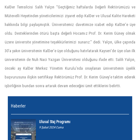
KalDer Temsilcisi Salih Yalçın “Geçtiğimiz haftalarda Değerli Rektörümüzü ve
Mütevelli Heyetinden yöneticilerimizi ziyaret edip KalDer ve Ulusal Kalite Hareketi
hakkında bilgi paylaşmıştık. Üniversitemiz davetimize icabet edip KalDer’e üye
oldu. Desteklerinden ötürü başta değerli Hocamız Prof. Dr. Kerim Güney olmak
üzere üniversite yönetimine teşekkürlerimizi sunarız.” dedi. Yalçın, ülke çapında
30’a yakın üniversitenin KalDer’e üye olduğunu hatırlatarak Kayseri’de üye olan ilk
üniversitenin de Nuh Naci Yazgan Üniversitesi olduğunu ifade etti. Salih Yalçın,
önceki ay KalDer Merkez Yönetim Kurulu’nda onaylanan üniversitenin üyelik
başvurusuna ilişkin sertifikayı Rektörümüz Prof. Dr. Kerim Güney’e taktim ederek
işbirliğinin bundan sonra artarak devam edeceğini ümit ettiklerini belirtti.
Haberler
Ulusal Staj Programı
9 Şubat 2024 Cuma