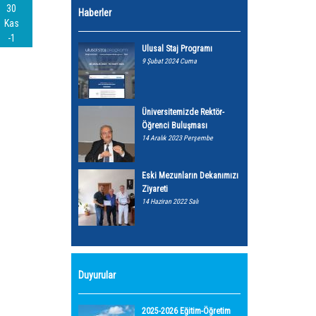
30
Haberler
Kas
-1
Ulusal Staj Programı
9 Şubat 2024 Cuma
Üniversitemizde Rektör-
Öğrenci Buluşması
14 Aralık 2023 Perşembe
Eski Mezunların Dekanımızı
Ziyareti
14 Haziran 2022 Salı
Duyurular
2025-2026 Eğitim-Öğretim