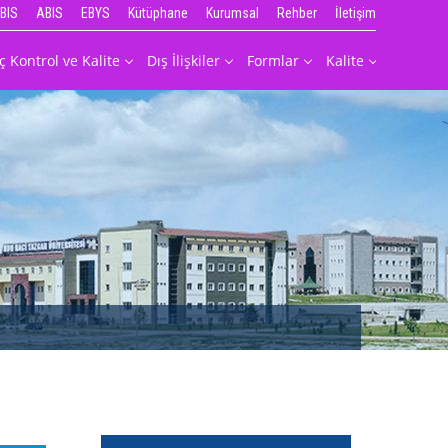
BIS
ABIS
EBYS
Kütüphane
Kurumsal
Rehber
İletişim
İç Kontrol ve Kalite
Dış İlişkiler
Formlar
Kalite