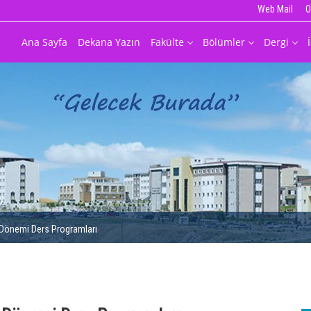
Web Mail
O
Ana Sayfa
Dekana Yazın
Fakülte
Bölümler
Dergi
 Dönemi Ders Programları