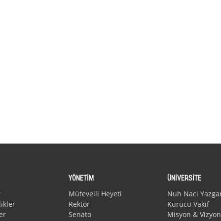
YÖNETİM
ÜNİVERSİTE
r
Mütevelli Heyeti
Nuh Naci Yazga
ikler
Rektör
Kurucu Vakıf
er
Senato
Misyon & Vizyon