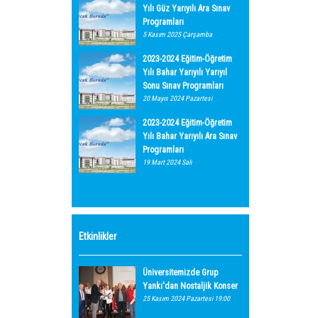
Yılı Güz Yarıyılı Ara Sınav
Programları
5 Kasım 2025 Çarşamba
2023-2024 Eğitim-Öğretim
Yılı Bahar Yarıyılı Yarıyıl
Sonu Sınav Programları
20 Mayıs 2024 Pazartesi
2023-2024 Eğitim-Öğretim
Yılı Bahar Yarıyılı Ara Sınav
Programları
19 Mart 2024 Salı
Etkinlikler
Üniversitemizde Grup
Yankı'dan Nostaljik Konser
25 Kasım 2024 Pazartesi 19:00