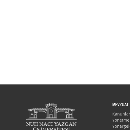
MEVZUAT
Kanunla
Yönetmel
Yönergel