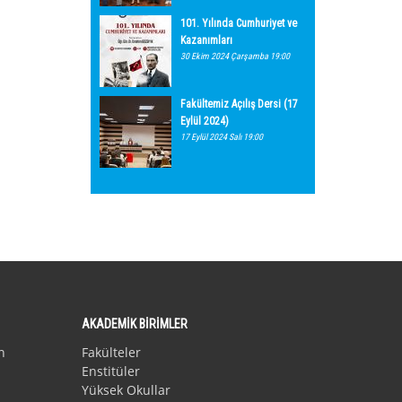
101. Yılında Cumhuriyet ve
Kazanımları
30 Ekim 2024 Çarşamba 19:00
Fakültemiz Açılış Dersi (17
Eylül 2024)
17 Eylül 2024 Salı 19:00
AKADEMİK BİRİMLER
n
Fakülteler
Enstitüler
Yüksek Okullar