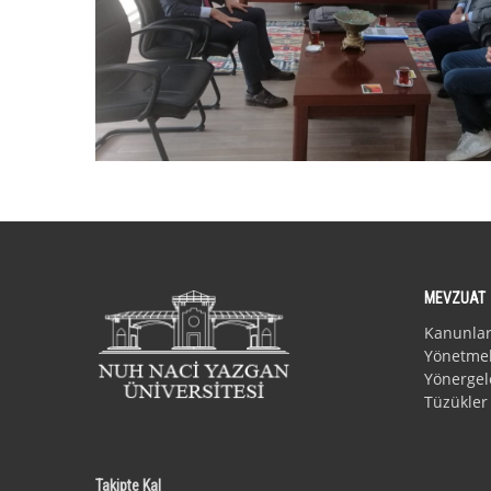
MEVZUAT
Kanunla
Yönetmel
Yönergel
Tüzükler
Takipte Kal