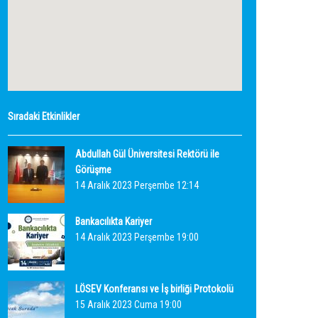
Sıradaki Etkinlikler
Abdullah Gül Üniversitesi Rektörü ile
Görüşme
14 Aralık 2023 Perşembe 12:14
Bankacılıkta Kariyer
14 Aralık 2023 Perşembe 19:00
LÖSEV Konferansı ve İş birliği Protokolü
15 Aralık 2023 Cuma 19:00