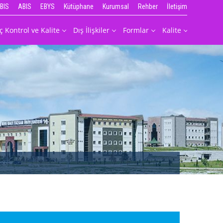
BIS
ABIS
EBYS
Kütüphane
Kurumsal
Rehber
İletişim
İç Kontrol ve Kalite
Dış İlişkiler
Formlar
Kalite