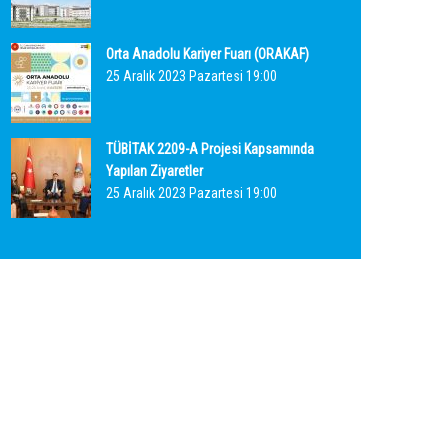
Orta Anadolu Kariyer Fuarı (ORAKAF)
25 Aralık 2023 Pazartesi 19:00
TÜBİTAK 2209-A Projesi Kapsamında
Yapılan Ziyaretler
25 Aralık 2023 Pazartesi 19:00