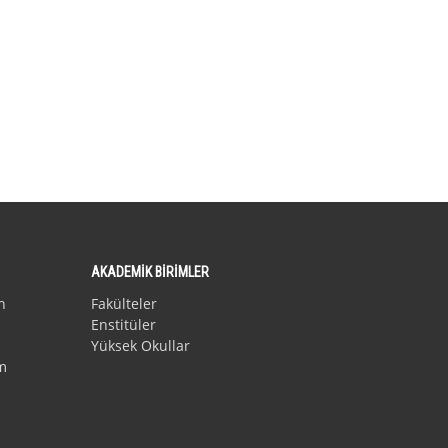
AKADEMİK BİRİMLER
n
Fakülteler
Enstitüler
Yüksek Okullar
m