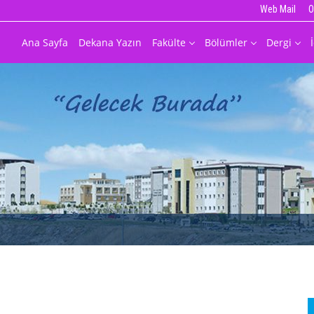
Web Mail
O
Ana Sayfa
Dekana Yazın
Fakülte
Bölümler
Dergi