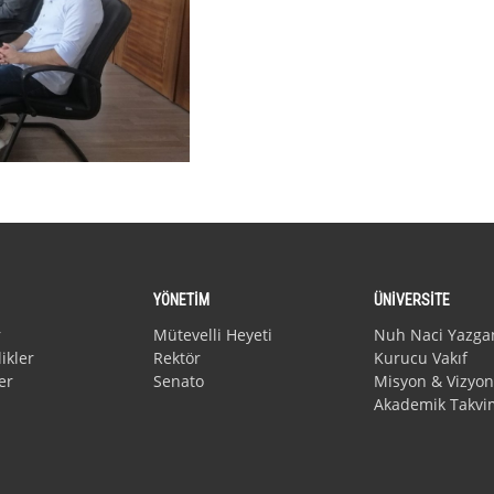
YÖNETİM
ÜNİVERSİTE
r
Mütevelli Heyeti
Nuh Naci Yazga
ikler
Rektör
Kurucu Vakıf
er
Senato
Misyon & Vizyon
Akademik Takvi