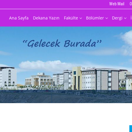
Web Mail
O
Ana Sayfa
Dekana Yazın
Fakülte
Bölümler
Dergi