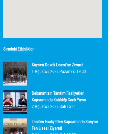
Sıradaki Etkinlikler
Kayseri Develi Lisesi'ne Ziyaret
1 Ağustos 2022 Pazartesi 19:00
Dekanımızın Tanıtım Faaliyetleri
Kapsamında Katıldığı Canlı Yayın
2 Ağustos 2022 Salı 15:11
Tanıtım Faaliyetleri Kapsamında Bünyan
Fen Lisesi Ziyareti