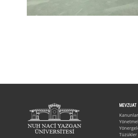
MEVZUAT
Kanunla
Yönetmel
Yönergel
Tüzükler