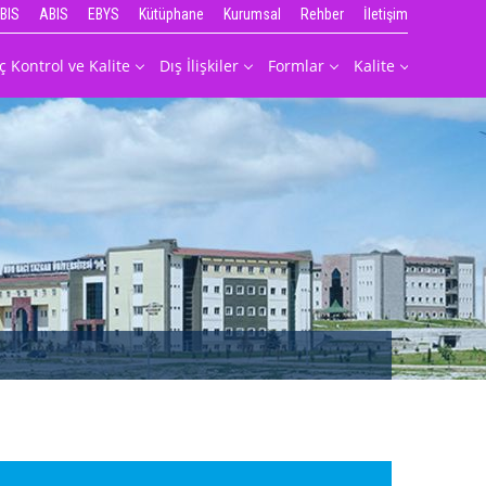
BIS
ABIS
EBYS
Kütüphane
Kurumsal
Rehber
İletişim
İç Kontrol ve Kalite
Dış İlişkiler
Formlar
Kalite