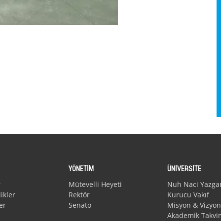
YÖNETİM
ÜNİVERSİTE
r
Mütevelli Heyeti
Nuh Naci Yazga
ikler
Rektör
Kurucu Vakıf
er
Senato
Misyon & Vizyon
Akademik Takvi