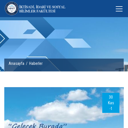
Anasayfa
/
Haberler
30
Kas
-1