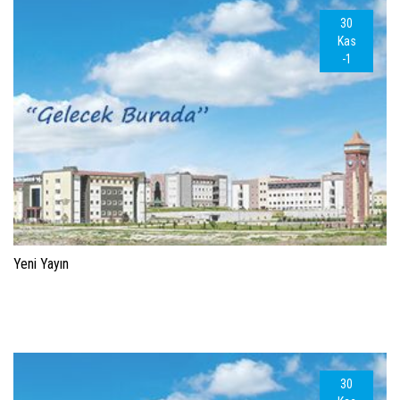
30
Kas
-1
Yeni Yayın
30