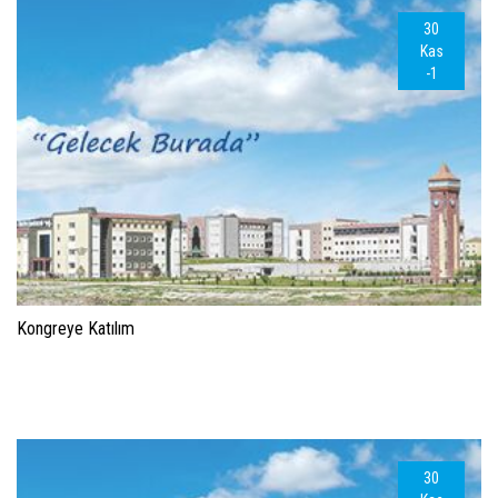
30
Kas
-1
Kongreye Katılım
30