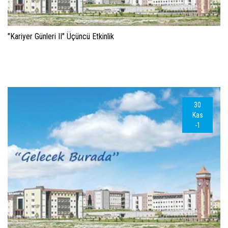
"Kariyer Günleri II" Üçüncü Etkinlik
30
Kas
-1