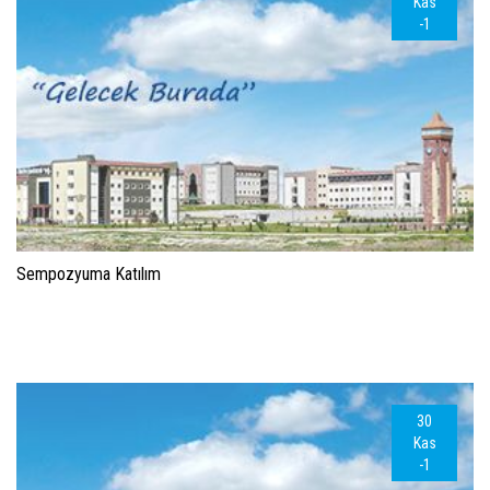
Kas
-1
Sempozyuma Katılım
30
Kas
-1